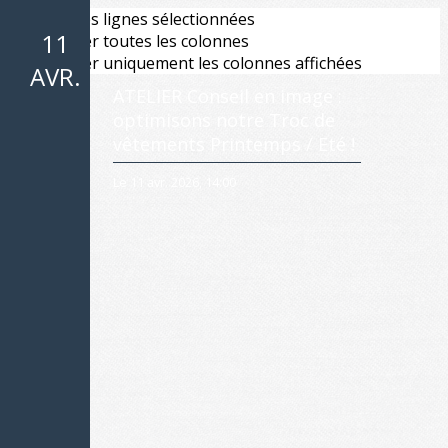
Exporter les lignes sélectionnées
11
Exporter toutes les colonnes
Exporter uniquement les colonnes affichées
AVR.
ATELIER Conseil en image :
optimisons notre Troc de
vêtements Printemps / Eté !
Le 11 avr. 2026, 14:00